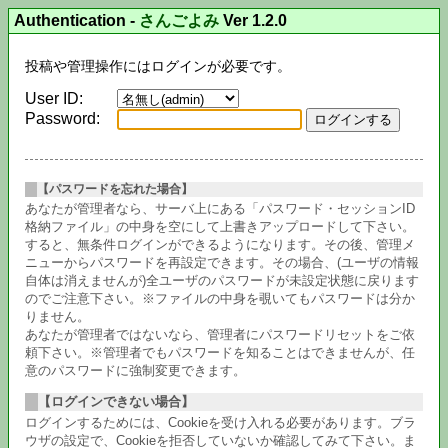
Authentication
-
さんごよみ
Ver 1.2.0
投稿や管理操作にはログインが必要です。
User ID:
Password:
【パスワードを忘れた場合】
あなたが管理者なら、サーバ上にある「パスワード・セッションID
格納ファイル」の中身を空にして上書きアップロードして下さい。
すると、無条件ログインができるようになります。その後、管理メ
ニューからパスワードを再設定できます。その場合、(ユーザの情報
自体は消えませんが)全ユーザのパスワードが未設定状態に戻ります
のでご注意下さい。※ファイルの中身を覗いてもパスワードは分か
りません。
あなたが管理者ではないなら、管理者にパスワードリセットをご依
頼下さい。※管理者でもパスワードを知ることはできませんが、任
意のパスワードに強制変更できます。
【ログインできない場合】
ログインするためには、Cookieを受け入れる必要があります。ブラ
ウザの設定で、Cookieを拒否していないか確認してみて下さい。ま