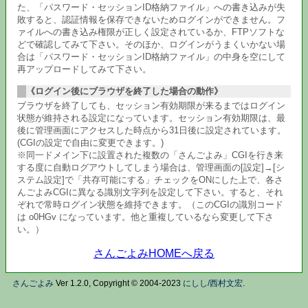
た、「パスワード・セッションID格納ファイル」への書き込みが失
敗すると、認証情報を保存できないためログインができません。フ
ァイルへの書き込み権限が正しく設定されているか、FTPソフトな
どで確認してみて下さい。そのほか、ログインがうまくいかない場
合は「パスワード・セッションID格納ファイル」の中身を空にして
再アップロードしてみて下さい。
《ログイン後にブラウザを終了した場合の動作》
ブラウザを終了しても、セッション有効期限が来るまではログイン
状態が維持される設定になっています。セッション有効期限は、最
後に管理画面にアクセスした時点から31日後に設定されています。
(CGIの設定で自由に変更できます。)
※同一ドメイン下に設置された複数の「さんごよみ」CGIを行き来
する度に自動ログアウトしてしまう場合は、管理画面の[設定]→[シ
ステム設定]で「共存可能にする」チェックをONにした上で、各さ
んごよみCGIに異なる識別文字列を設定して下さい。すると、それ
ぞれで常時ログイン状態を維持できます。（このCGIの識別コード
は o0HGv になっています。他と重複しているなら変更して下さ
い。）
さんごよみHOMEへ戻る
さんごよみ
Ver 1.2.0, Copyright © 2004-2023
にしし/西村文宏
.